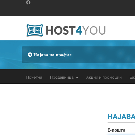
Најава на профил
Почетна
Продавница
Акции и промоции
Ба
НАЈАВ
Е-пошта