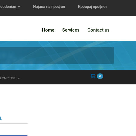
cedonian
Најава на профил
Креирај профил
Home
Services
Contact us
Потрошувачка
0
а сметка
.