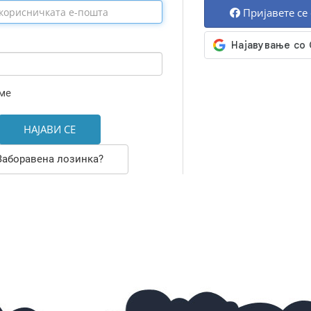
Пријавете се
ме
Заборавена лозинка?